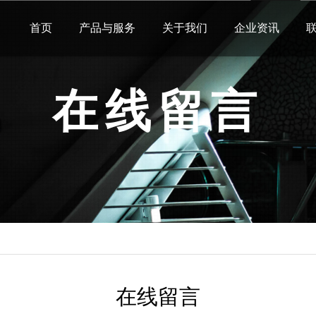
首页
产品与服务
关于我们
企业资讯
在线留言
在线留言