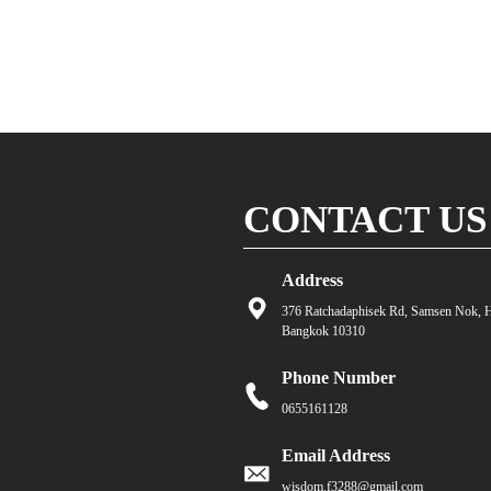
CONTACT US
Address
376 Ratchadaphisek Rd, Samsen Nok, 
Bangkok 10310
Phone Number
0655161128
Email Address
wisdom.f3288@gmail.com