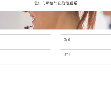
我们会尽快与您取得联系